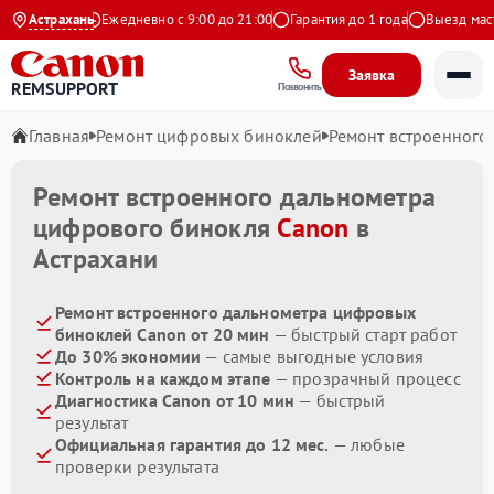
9 на Яндекс
Астрахань
Ежедневно с 9:00 до 21:00
Гарантия до 1 года
Выезд масте
Заявка
REMSUPPORT
Позвонить
Главная
Ремонт цифровых биноклей
Ремонт встроенного
Ремонт встроенного дальнометра
цифрового бинокля
Canon
в
Астрахани
Ремонт встроенного дальнометра цифровых
биноклей Canon от 20 мин
— быстрый старт работ
До 30% экономии
— самые выгодные условия
Контроль на каждом этапе
— прозрачный процесс
Диагностика Canon от 10 мин
— быстрый
результат
Официальная гарантия до 12 мес.
— любые
проверки результата