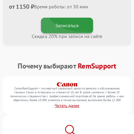
от 1150 ₽
Время работы: от 30 мин
Записаться
Скидка 20% при записи на сайте
Почему выбирают
RemSupport
CanonRemSupport — экспертный сервисный центр по ремонту и обслуживанию
техники Canon в Астрахани со стажем от 10 лет. В штате компании — более 19
технических специалистов с профессиональной подготовкой. За время работы к нам
обратились более 10 000 клиентов, а также выполнено выполнено более 12 000
ремонтов. Ежемесячно в сервисный центр поступает более 300 устройств, включая , , .
Читать далее
Мы устраняем поломки любой сложности и поддерживаем высокий стандарт
качества благодаря квалификации мастеров.