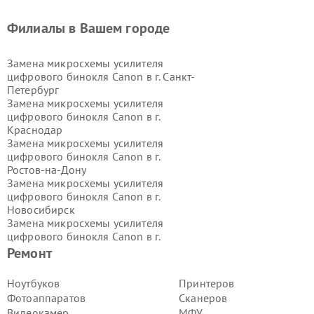
Филиалы в Вашем городе
Замена микросхемы усилителя
цифрового бинокля Canon в г.
Санкт-
Петербург
Замена микросхемы усилителя
цифрового бинокля Canon в г.
Краснодар
Замена микросхемы усилителя
цифрового бинокля Canon в г.
Ростов-на-Дону
Замена микросхемы усилителя
цифрового бинокля Canon в г.
Новосибирск
Замена микросхемы усилителя
цифрового бинокля Canon в г.
Екатеринбург
Ремонт
Замена микросхемы усилителя
цифрового бинокля Canon в г.
Ноутбуков
Принтеров
Казань
Фотоаппаратов
Сканеров
Замена микросхемы усилителя
Видеокамер
МФУ