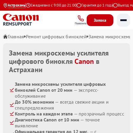
.9 на Яндекс
Астрахань
Ежедневно с 9:00 до 21:00
Гарантия до 1 года
Выезд маст
Заявка
REMSUPPORT
Позвонить
Главная
Ремонт цифровых биноклей
Замена микросхемы 
Замена микросхемы усилителя
цифрового бинокля
Canon
в
Астрахани
Замена микросхемы усилителя цифровых
биноклей Canon от 20 мин
— экспресс-
обслуживание
До 30% экономии
— всегда свежие акции и
спецпредложения
Контроль на каждом этапе
— прозрачный процесс
Диагностика Canon от 10 мин
— точное
выявление
Официальная гарантия до 12 мес.
— с