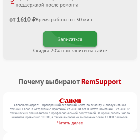
поддержкой после ремонта
от 1610 ₽
Время работы: от 30 мин
Записаться
Скидка 20% при записи на сайте
Почему выбирают
RemSupport
CanonRemSupport — проверенный сервисный центр по ремонту и обслуживанию
техники Canon в Астрахани с практикой свыше 10 лет. В штате компании — свыше 22
технических специалистов с профессиональной подготовкой. За время работы число
клиентов превысило 10 000, а также выполнено выполнено более 12 000 ремонтов.
Ежемесячно в сервисный центр поступает свыше 300 единиц техники, включая , , . Мы
Читать далее
работаем с широким спектром неисправностей и гарантируем высокое качество
обслуживания благодаря отлаженным процессам ремонта.