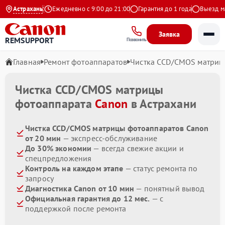
.9 на Яндекс
Астрахань
Ежедневно с 9:00 до 21:00
Гарантия до 1 года
Выезд маст
Заявка
REMSUPPORT
Позвонить
Главная
Ремонт фотоаппаратов
Чистка CCD/CMOS матриц
Чистка CCD/CMOS матрицы
фотоаппарата
Canon
в Астрахани
Чистка CCD/CMOS матрицы фотоаппаратов Canon
от 20 мин
— экспресс-обслуживание
До 30% экономии
— всегда свежие акции и
спецпредложения
Контроль на каждом этапе
— статус ремонта по
запросу
Диагностика Canon от 10 мин
— понятный вывод
Официальная гарантия до 12 мес.
— с
поддержкой после ремонта