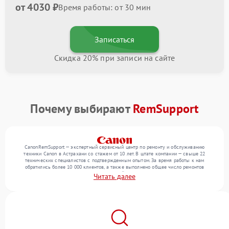
от 4030 ₽
Время работы: от 30 мин
Записаться
Скидка 20% при записи на сайте
Почему выбирают
RemSupport
CanonRemSupport — экспертный сервисный центр по ремонту и обслуживанию
техники Canon в Астрахани со стажем от 10 лет. В штате компании — свыше 22
технических специалистов с подтвержденным опытом. За время работы к нам
обратились более 10 000 клиентов, а также выполнено общее число ремонтов
превысило 12 000. Ежемесячно в сервисный центр поступает свыше 300 единиц
Читать далее
техники, включая , , . Мы работаем с широким спектром неисправностей и
гарантируем высокое качество обслуживания благодаря отлаженным процессам
ремонта.