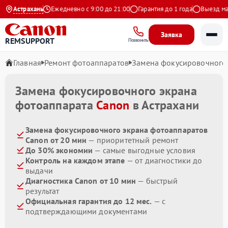
.9 на Яндекс
Астрахань
Ежедневно с 9:00 до 21:00
Гарантия до 1 года
Выезд маст
Заявка
REMSUPPORT
Позвонить
Главная
Ремонт фотоаппаратов
Замена фокусировочного
Замена фокусировочного экрана
фотоаппарата
Canon
в Астрахани
Замена фокусировочного экрана фотоаппаратов
Canon от 20 мин
— приоритетный ремонт
До 30% экономии
— самые выгодные условия
Контроль на каждом этапе
— от диагностики до
выдачи
Диагностика Canon от 10 мин
— быстрый
результат
Официальная гарантия до 12 мес.
— с
подтверждающими документами