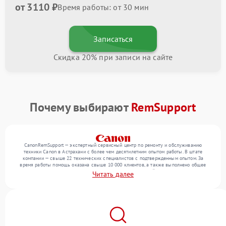
от 3110 ₽
Время работы: от 30 мин
Записаться
Скидка 20% при записи на сайте
Почему выбирают
RemSupport
CanonRemSupport — экспертный сервисный центр по ремонту и обслуживанию
техники Canon в Астрахани с более чем десятилетним опытом работы. В штате
компании — свыше 22 технических специалистов с подтвержденным опытом. За
время работы помощь оказана свыше 10 000 клиентов, а также выполнено общее
число ремонтов превысило 12 000. Ежемесячно в сервисный центр поступает от 300
Читать далее
устройств, включая , , . Мы устраняем поломки любой сложности и предлагаем
стабильный уровень сервиса благодаря квалификации мастеров.