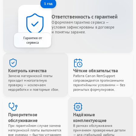
1 год
Ответственность с гарантией
Оформляем гарантию сервиса —
условия зафиксированы в договоре
и понятны заранее.
Гарантия от
сервиса
Контроль качества
Чёткие обязательства
Замена материнской платы
Работа Canon RemSupport
проходит многоэтапную
сопровождается прописанными
проверку — исключаем
гарантийными условиями — без
недоработки и повторные сбои.
размытых формулировок.
Приоритетное
Надёжные
обслуживание
комплектующие
При гарантийном случае замена
В рамках обслуживания
материнской платы выполняется
применяем проверенные детали
вне очереди — быстро устраняем
— для стабильной работы