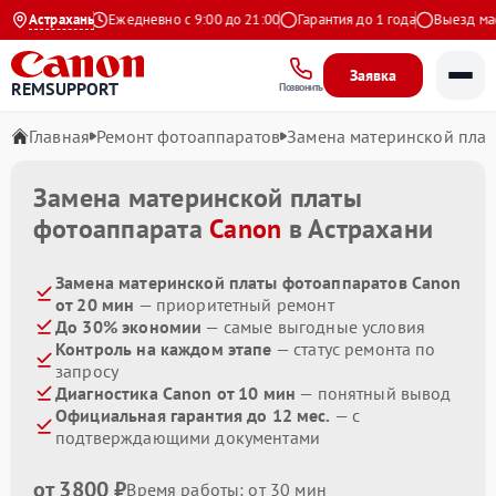
9 на Яндекс
Астрахань
Ежедневно с 9:00 до 21:00
Гарантия до 1 года
Выезд масте
Заявка
REMSUPPORT
Позвонить
Главная
Ремонт фотоаппаратов
Замена материнской пла
Замена материнской платы
фотоаппарата
Canon
в Астрахани
Замена материнской платы фотоаппаратов Canon
от 20 мин
— приоритетный ремонт
До 30% экономии
— самые выгодные условия
Контроль на каждом этапе
— статус ремонта по
запросу
Диагностика Canon от 10 мин
— понятный вывод
Официальная гарантия до 12 мес.
— с
подтверждающими документами
от 3800 ₽
Время работы: от 30 мин