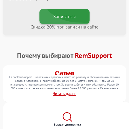
Записаться
Скидка 20% при записи на сайте
Почему выбирают
RemSupport
CanonRemSupport — надежный сервисный центр по ремонту и обслуживанию техники
Canon в Астрахани с практикой свыше 10 лет. В штате компании — свыше 22
инженеров с подтвержденным опытом. За время работы к нам обратились более 10
000 клиентов, а также выполнено выполнено более 12 000 ремонтов. Ежемесячно в
сервисный центр поступает более 300 устройств, включая , , . Мы беремся за задачи
Читать далее
любой сложности и поддерживаем высокий стандарт качества благодаря
отлаженным процессам ремонта.
Быстрая диагностика