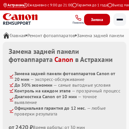
9 на Яндекс
Астрахань
Ежедневно с 9:00 до 21:00
Гарантия до 1 года
Выезд масте
Заявка
REMSUPPORT
Позвонить
Главная
Ремонт фотоаппаратов
Замена задней панели
Замена задней панели
фотоаппарата
Canon
в Астрахани
Замена задней панели фотоаппаратов Canon от
20 мин
— экспресс-обслуживание
До 30% экономии
— самые выгодные условия
Контроль на каждом этапе
— прозрачный процесс
Диагностика Canon от 10 мин
— точное
выявление
Официальная гарантия до 12 мес.
— любые
проверки результата
от 2420 ₽
Время работы: от 30 мин