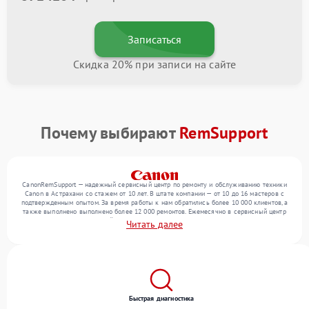
Записаться
Скидка 20% при записи на сайте
Почему выбирают
RemSupport
CanonRemSupport — надежный сервисный центр по ремонту и обслуживанию техники
Canon в Астрахани со стажем от 10 лет. В штате компании — от 10 до 16 мастеров с
подтвержденным опытом. За время работы к нам обратились более 10 000 клиентов, а
также выполнено выполнено более 12 000 ремонтов. Ежемесячно в сервисный центр
поступает от 300 устройств, включая , , . Мы работаем с широким спектром
Читать далее
неисправностей и гарантируем высокое качество обслуживания благодаря
использованию современного оборудования.
Быстрая диагностика