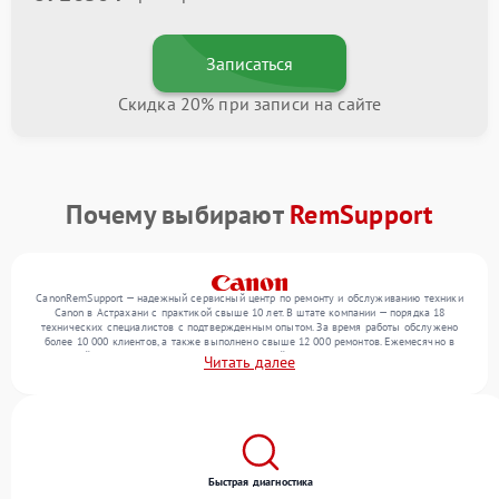
Записаться
Скидка 20% при записи на сайте
Почему выбирают
RemSupport
CanonRemSupport — надежный сервисный центр по ремонту и обслуживанию техники
Canon в Астрахани с практикой свыше 10 лет. В штате компании — порядка 18
технических специалистов с подтвержденным опытом. За время работы обслужено
более 10 000 клиентов, а также выполнено свыше 12 000 ремонтов. Ежемесячно в
сервисный центр поступает более 300 обращений, включая , , . Мы беремся за задачи
Читать далее
любой сложности и предлагаем стабильный уровень сервиса благодаря опыту
команды.
Быстрая диагностика