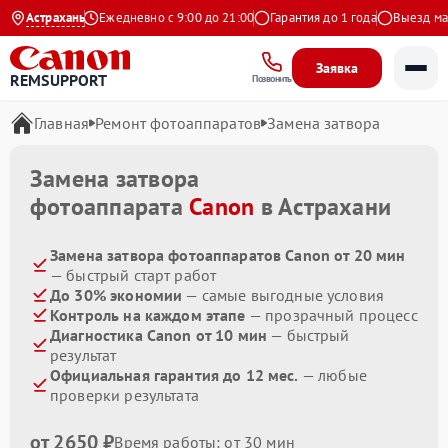
.9 на Яндекс
Астрахань
Ежедневно с 9:00 до 21:00
Гарантия до 1 года
Выезд маст
Заявка
REMSUPPORT
Позвонить
Главная
Ремонт фотоаппаратов
Замена затвора
Замена затвора
фотоаппарата
Canon
в Астрахани
Замена затвора фотоаппаратов Canon от 20 мин
— быстрый старт работ
До 30% экономии
— самые выгодные условия
Контроль на каждом этапе
— прозрачный процесс
Диагностика Canon от 10 мин
— быстрый
результат
Официальная гарантия до 12 мес.
— любые
проверки результата
от 2650 ₽
Время работы: от 30 мин