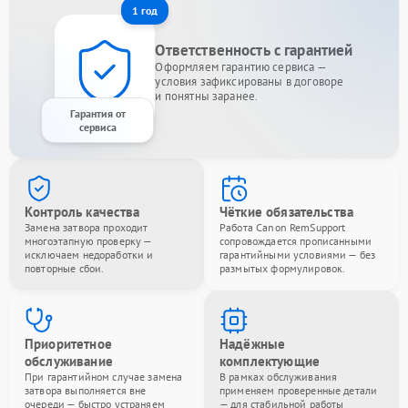
1 год
Ответственность с гарантией
Оформляем гарантию сервиса —
условия зафиксированы в договоре
и понятны заранее.
Гарантия от
сервиса
Контроль качества
Чёткие обязательства
Замена затвора проходит
Работа Canon RemSupport
многоэтапную проверку —
сопровождается прописанными
исключаем недоработки и
гарантийными условиями — без
повторные сбои.
размытых формулировок.
Приоритетное
Надёжные
обслуживание
комплектующие
При гарантийном случае замена
В рамках обслуживания
затвора выполняется вне
применяем проверенные детали
очереди — быстро устраняем
— для стабильной работы