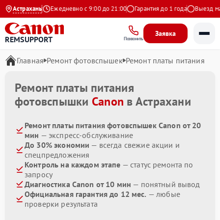
.9 на Яндекс
Астрахань
Ежедневно с 9:00 до 21:00
Гарантия до 1 года
Выезд маст
Заявка
REMSUPPORT
Позвонить
Главная
Ремонт фотовспышек
Ремонт платы питания
Ремонт платы питания
фотовспышки
Canon
в Астрахани
Ремонт платы питания фотовспышек Canon от 20
мин
— экспресс-обслуживание
До 30% экономии
— всегда свежие акции и
спецпредложения
Контроль на каждом этапе
— статус ремонта по
запросу
Диагностика Canon от 10 мин
— понятный вывод
Официальная гарантия до 12 мес.
— любые
проверки результата