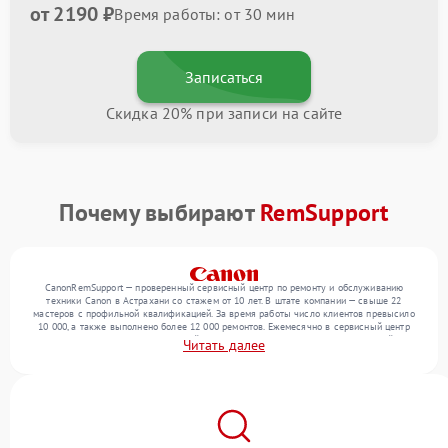
от 2190 ₽
Время работы: от 30 мин
Записаться
Скидка 20% при записи на сайте
Почему выбирают
RemSupport
CanonRemSupport — проверенный сервисный центр по ремонту и обслуживанию
техники Canon в Астрахани со стажем от 10 лет. В штате компании — свыше 22
мастеров с профильной квалификацией. За время работы число клиентов превысило
10 000, а также выполнено более 12 000 ремонтов. Ежемесячно в сервисный центр
поступает более 300 обращений, включая , , . Мы устраняем поломки любой
Читать далее
сложности и обеспечиваем надежный результат благодаря квалификации мастеров.