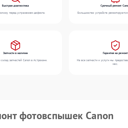
Быстрая диагностика
Срочный ремонт Can
ичину перед устранением дефекта.
Большинство устройств ремонтируются 
Запчасти в наличии
Гарантия на ремонт
 склад запчастей Canon в Астрахани.
На все запчасти и услуги мы предостав
мес.
монт фотовспышек Canon