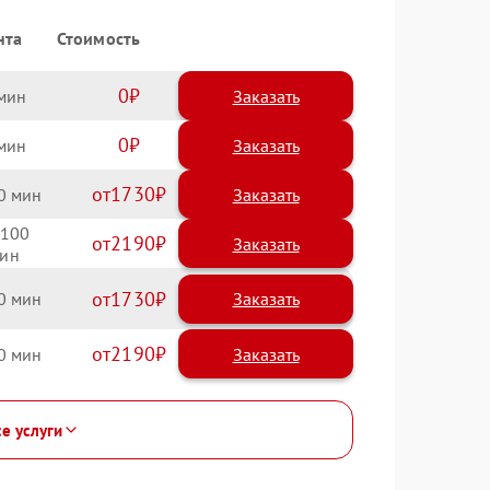
нта
Стоимость
0
Заказать
0
Заказать
1730
0
100
2190
1730
0
2190
0
се услуги