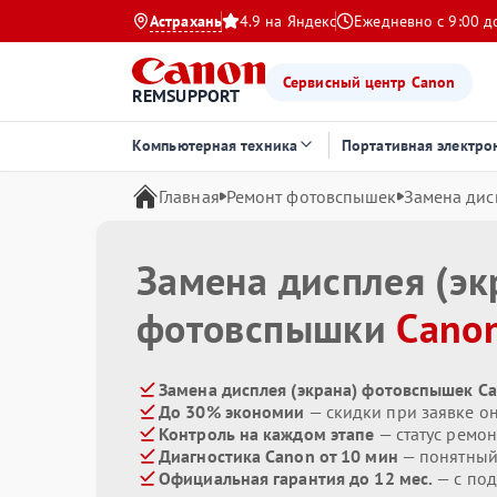
Астрахань
4.9 на Яндекс
Ежедневно с 9:00 д
Сервисный центр Canon
REMSUPPORT
Компьютерная техника
Портативная электро
Главная
Ремонт фотовспышек
Замена дис
Замена дисплея (эк
фотовспышки
Cano
Замена дисплея (экрана) фотовспышек Ca
До 30% экономии
— скидки при заявке о
Контроль на каждом этапе
— статус ремон
Диагностика Canon от 10 мин
— понятный
Официальная гарантия до 12 мес.
— с по