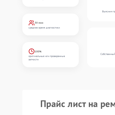
Выясним пр
30 мин
среднее время диагностики
100%
Собственный
оригинальные или проверенные
запчасти
Прайс лист на ре