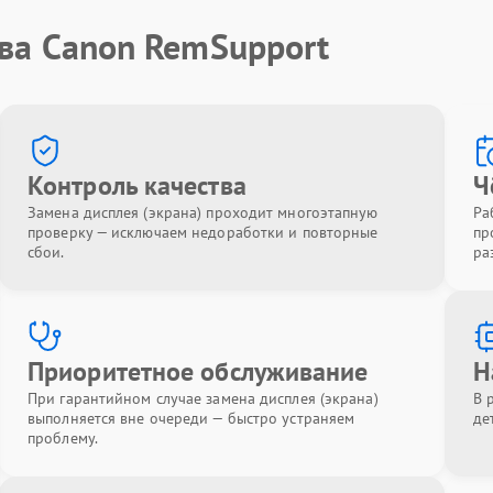
тва Canon RemSupport
Контроль качества
Ч
Замена дисплея (экрана) проходит многоэтапную
Ра
проверку — исключаем недоработки и повторные
пр
сбои.
ра
Приоритетное обслуживание
Н
При гарантийном случае замена дисплея (экрана)
В 
выполняется вне очереди — быстро устраняем
де
проблему.