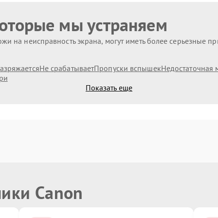
которые мы устраняем
жи на неисправность экрана, могут иметь более серьезные п
азряжается
Не срабатывает
Пропуски вспышек
Недостаточная 
ри
Показать еще
ники Canon