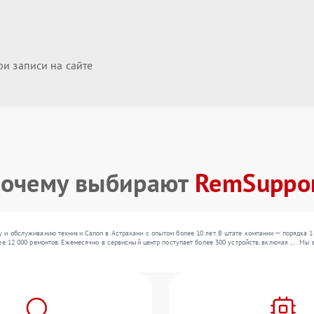
и записи на сайте
очему выбирают
RemSuppo
 и обслуживанию техники Canon в Астрахани с опытом более 10 лет. В штате компании — порядка 1
е 12 000 ремонтов. Ежемесячно в сервисный центр поступает более 300 устройств, включая , , . М