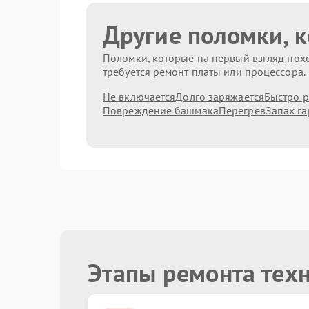
Другие поломки, 
Поломки, которые на первый взгляд похо
требуется ремонт платы или процессора.
Не включается
Долго заряжается
Быстро р
Повреждение башмака
Перегрев
Запах га
Этапы ремонта тех