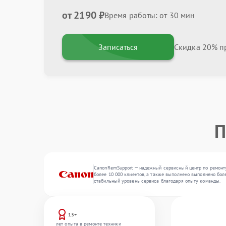
от 2190 ₽
Время работы: от 30 мин
Записаться
Скидка 20% пр
П
CanonRemSupport — надежный сервисный центр по ремонту
более 10 000 клиентов, а также выполнено выполнено боле
стабильный уровень сервиса благодаря опыту команды.
13+
лет опыта в ремонте техники