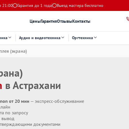
о 21:00
Гарантия до 1 года
Выезд мастера бесплатно
Цены
Гарантия
Отзывы
Контакты
ника
Аудио и видеотехника
Оргтехника
плея (экрана)
рана)
n
в Астрахани
non от 20 мин
— экспресс-обслуживание
нлайн
та по запросу
 вывод
дтверждающими документами