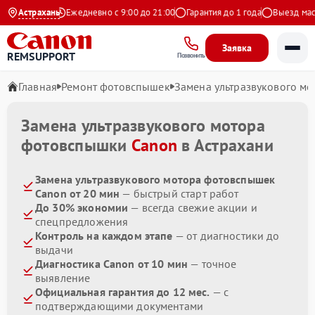
9 на Яндекс
Астрахань
Ежедневно с 9:00 до 21:00
Гарантия до 1 года
Выезд масте
Заявка
REMSUPPORT
Позвонить
Главная
Ремонт фотовспышек
Замена ультразвукового мо
Замена ультразвукового мотора
фотовспышки
Canon
в Астрахани
Замена ультразвукового мотора фотовспышек
Canon от 20 мин
— быстрый старт работ
До 30% экономии
— всегда свежие акции и
спецпредложения
Контроль на каждом этапе
— от диагностики до
выдачи
Диагностика Canon от 10 мин
— точное
выявление
Официальная гарантия до 12 мес.
— с
подтверждающими документами