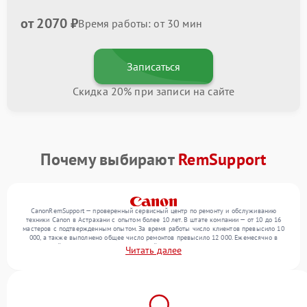
от 2070 ₽
Время работы: от 30 мин
Записаться
Скидка 20% при записи на сайте
Почему выбирают
RemSupport
CanonRemSupport — проверенный сервисный центр по ремонту и обслуживанию
техники Canon в Астрахани с опытом более 10 лет. В штате компании — от 10 до 16
мастеров с подтвержденным опытом. За время работы число клиентов превысило 10
000, а также выполнено общее число ремонтов превысило 12 000. Ежемесячно в
сервисный центр поступает от 300 устройств, включая , , . Мы устраняем поломки
Читать далее
любой сложности и обеспечиваем надежный результат благодаря опыту команды.