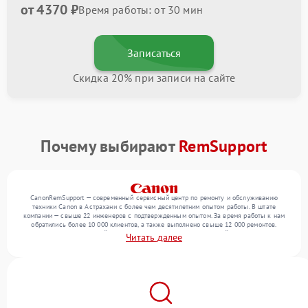
от 4370 ₽
Время работы: от 30 мин
Записаться
Скидка 20% при записи на сайте
Почему выбирают
RemSupport
CanonRemSupport — современный сервисный центр по ремонту и обслуживанию
техники Canon в Астрахани с более чем десятилетним опытом работы. В штате
компании — свыше 22 инженеров с подтвержденным опытом. За время работы к нам
обратились более 10 000 клиентов, а также выполнено свыше 12 000 ремонтов.
Ежемесячно в сервисный центр поступает более 300 обращений, включая , , . Мы
Читать далее
беремся за задачи любой сложности и обеспечиваем надежный результат благодаря
отлаженным процессам ремонта.