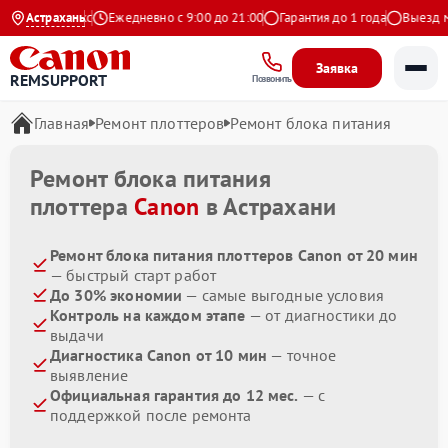
4.9 на Яндекс
Астрахань
Ежедневно с 9:00 до 21:00
Гарантия до 1 года
Выезд мас
Заявка
REMSUPPORT
Позвонить
Главная
Ремонт плоттеров
Ремонт блока питания
Ремонт блока питания
плоттера
Canon
в Астрахани
Ремонт блока питания плоттеров Canon от 20 мин
— быстрый старт работ
До 30% экономии
— самые выгодные условия
Контроль на каждом этапе
— от диагностики до
выдачи
Диагностика Canon от 10 мин
— точное
выявление
Официальная гарантия до 12 мес.
— с
поддержкой после ремонта