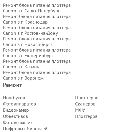
Ремонт блока питания плоттера
Canon в г.
Санкт-Петербург
Ремонт блока питания плоттера
Canon в г.
Краснодар
Ремонт блока питания плоттера
Canon в г.
Ростов-на-Дону
Ремонт блока питания плоттера
Canon в г.
Новосибирск
Ремонт блока питания плоттера
Canon в г.
Екатеринбург
Ремонт блока питания плоттера
Canon в г.
Казань
Ремонт блока питания плоттера
Canon в г.
Воронеж
Ремонт блока питания плоттера
Ремонт
Canon в г.
Волгоград
Ремонт блока питания плоттера
Ноутбуков
Принтеров
Canon в г.
Самара
Фотоаппаратов
Сканеров
Ремонт блока питания плоттера
Видеокамер
МФУ
Canon в г.
Пермь
Объективов
Плоттеров
Ремонт блока питания плоттера
Фотовспышек
Canon в г.
Красноярск
Ремонт блока питания плоттера
Цифровых биноклей