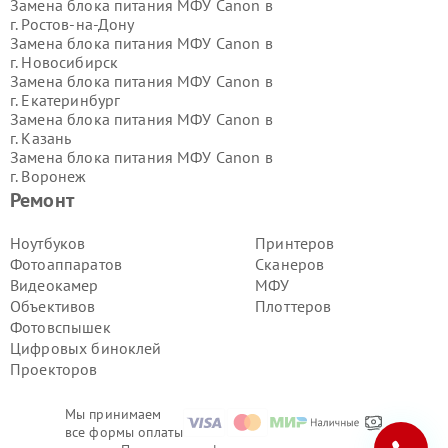
Замена блока питания МФУ Canon в
г.
Ростов-на-Дону
Замена блока питания МФУ Canon в
г.
Новосибирск
Замена блока питания МФУ Canon в
г.
Екатеринбург
Замена блока питания МФУ Canon в
г.
Казань
Замена блока питания МФУ Canon в
г.
Воронеж
Замена блока питания МФУ Canon в
Ремонт
г.
Волгоград
Замена блока питания МФУ Canon в
Ноутбуков
Принтеров
г.
Самара
Фотоаппаратов
Сканеров
Замена блока питания МФУ Canon в
Видеокамер
МФУ
г.
Пермь
Объективов
Плоттеров
Замена блока питания МФУ Canon в
Фотовспышек
г.
Красноярск
Замена блока питания МФУ Canon в
Цифровых биноклей
г.
Ижевск
Проекторов
Замена блока питания МФУ Canon в
г.
Челябинск
Мы принимаем
Замена блока питания МФУ Canon в
все формы оплаты
г.
Тюмень