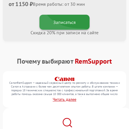
от 1150 ₽
Время работы: от 30 мин
Записаться
Скидка 20% при записи на сайте
Почему выбирают
RemSupport
CanonRemSupport — надежный сервисный центр по ремонту и обслуживанию техники
Canon в Астрахани с более чем десятилетним опытом работы. В штате компании —
порядка 18 технических специалистов с профессиональной подготовкой. За время
работы помощь оказана свыше 10 000 клиентов, а также выполнено общее число
ремонтов превысило 12 000. Ежемесячно в сервисный центр поступает более 300
Читать далее
обращений, включая , , . Мы выполняем ремонт различного уровня сложности и
гарантируем высокое качество обслуживания благодаря квалификации мастеров.