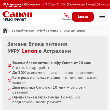
4.9 на Яндекс
Астрахань
Ежедневно с 9:00 до 21:00
Гарантия до 1 года
Выезд мас
Заявка
REMSUPPORT
Позвонить
Главная
Ремонт мфу
Замена блока питания
Замена блока питания
МФУ
Canon
в Астрахани
Замена блока питания мфу Canon от 20 мин
—
быстрый старт работ
До 30% экономии
— самые выгодные условия
Контроль на каждом этапе
— от диагностики до
выдачи
Диагностика Canon от 10 мин
— быстрый
результат
Официальная гарантия до 12 мес.
— с
поддержкой после ремонта