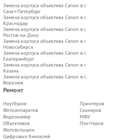
Замена корпуса объектива Canon в г.
Санкт-Петербург
Замена корпуса объектива Canon в г.
Краснодар
Замена корпуса объектива Canon в г.
Ростов-на-Дону
Замена корпуса объектива Canon в г.
Новосибирск
Замена корпуса объектива Canon в г.
Екатеринбург
Замена корпуса объектива Canon в г.
Казань
Замена корпуса объектива Canon в г.
Воронеж
Замена корпуса объектива Canon в г.
Ремонт
Волгоград
Замена корпуса объектива Canon в г.
Ноутбуков
Принтеров
Самара
Фотоаппаратов
Сканеров
Замена корпуса объектива Canon в г.
Видеокамер
МФУ
Пермь
Объективов
Плоттеров
Замена корпуса объектива Canon в г.
Фотовспышек
Красноярск
Замена корпуса объектива Canon в г.
Цифровых биноклей