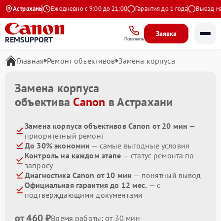
.9 на Яндекс
Астрахань
Ежедневно с 9:00 до 21:00
Гарантия до 1 года
Выезд маст
Заявка
REMSUPPORT
Позвонить
Главная
Ремонт объективов
Замена корпуса
Замена корпуса
объектива
Canon
в Астрахани
Замена корпуса объективов Canon от 20 мин
—
приоритетный ремонт
До 30% экономии
— самые выгодные условия
Контроль на каждом этапе
— статус ремонта по
запросу
Диагностика Canon от 10 мин
— понятный вывод
Официальная гарантия до 12 мес.
— с
подтверждающими документами
от 460 ₽
Время работы: от 30 мин