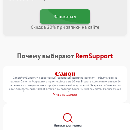
Записаться
Скидка 20% при записи на сайте
Почему выбирают
RemSupport
CanonRemSupport — современный сервисный центр по ремонту и обслуживанию
техники Canon в Астрахани с практикой свыше 10 лет. В штате компании — свыше 14
технических специалистов с профессиональной подготовкой. За время работы число
клиентов превысило 10 000, а также выполнено более 12 000 ремонтов. Ежемесячно в
сервисный центр поступает более 300 устройств, включая , , . Мы беремся за задачи
Читать далее
любой сложности и предлагаем стабильный уровень сервиса благодаря отлаженным
процессам ремонта.
Быстрая диагностика