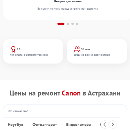
Быстрая диагностика
Выясним причину перед устранением дефекта.
13+
30 мин
лет опыта в ремонте техники
среднее время диагностики
Цены на ремонт
Canon
в Астрахани
Что сломалось?
Ноутбук
Фотоаппарат
Видеокамера
Объектив
Ф