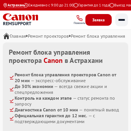
9 на Яндекс
Астрахань
Ежедневно с 9:00 до 21:00
Гарантия до 1 года
Выезд масте
Заявка
REMSUPPORT
Позвонить
Главная
Ремонт проекторов
Ремонт блока управления
Ремонт блока управления
проектора
Canon
в Астрахани
Ремонт блока управления проекторов Canon от
20 мин
— экспресс-обслуживание
До 30% экономии
— всегда свежие акции и
спецпредложения
Контроль на каждом этапе
— статус ремонта по
запросу
Диагностика Canon от 10 мин
— понятный вывод
Официальная гарантия до 12 мес.
— с
подтверждающими документами