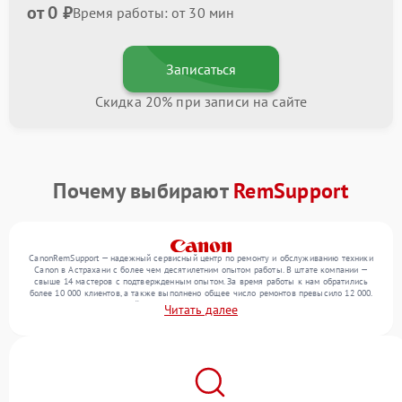
от 0 ₽
Время работы: от 30 мин
Записаться
Скидка 20% при записи на сайте
Почему выбирают
RemSupport
CanonRemSupport — надежный сервисный центр по ремонту и обслуживанию техники
Canon в Астрахани с более чем десятилетним опытом работы. В штате компании —
свыше 14 мастеров с подтвержденным опытом. За время работы к нам обратились
более 10 000 клиентов, а также выполнено общее число ремонтов превысило 12 000.
Ежемесячно в сервисный центр поступает свыше 300 единиц техники, включая , ,
Читать далее
оргтехнику. Мы беремся за задачи любой сложности и обеспечиваем надежный
результат благодаря использованию современного оборудования.