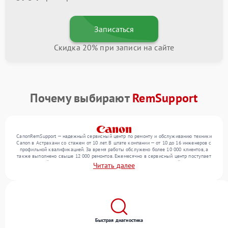
Записаться
Скидка 20% при записи на сайте
Почему выбирают
RemSupport
CanonRemSupport — надежный сервисный центр по ремонту и обслуживанию техники
Canon в Астрахани со стажем от 10 лет. В штате компании — от 10 до 16 инженеров с
профильной квалификацией. За время работы обслужено более 10 000 клиентов, а
также выполнено свыше 12 000 ремонтов. Ежемесячно в сервисный центр поступает
от 300 устройств, включая , , оргтехнику. Мы устраняем поломки любой сложности и
Читать далее
предлагаем стабильный уровень сервиса благодаря отлаженным процессам ремонта.
Быстрая диагностика