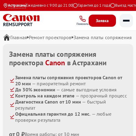
на Яндекс
Астрахань
Ежедневно с 9:00 до 21:00
Гарантия до 1 года
Выезд мастера
Заявка
REMSUPPORT
Позвонить
Главная
Ремонт проекторов
Замена платы сопряжения
Замена платы сопряжения
проектора
Canon
в Астрахани
Замена платы сопряжения проекторов Canon от
20 мин
— приоритетный ремонт
До 30% экономии
— самые выгодные условия
Контроль на каждом этапе
— прозрачный процесс
Диагностика Canon от 10 мин
— быстрый
результат
Официальная гарантия до 12 мес.
— любые
проверки результата
от 0 ₽
Время работы: от 30 мин