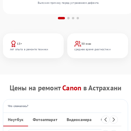
Выясним причину перед устранением дефекта.
13+
30 мин
лет опыта в ремонте техники
среднее время диагностики
Цены на ремонт
Canon
в Астрахани
Что сломалось?
Ноутбук
Фотоаппарат
Видеокамера
Объектив
Ф