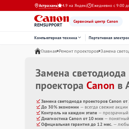
Астрахань
4.9 на Яндекс
Ежедневно с 9:00 д
Сервисный центр Canon
REMSUPPORT
Компьютерная техника
Портативная электро
Главная
Ремонт проекторов
Замена свет
Замена светодиода
проектора
Canon
в 
Замена светодиода проекторов Canon от
До 30% экономии
— всегда свежие акции
Контроль на каждом этапе
— прозрачный
Диагностика Canon от 10 мин
— понятный
Официальная гарантия до 12 мес.
— любые