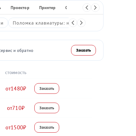
ь
Проектор
Принтер
Сканер
МФУ
Плоттер
ки
Поломка клавиатуры: неработающие клавиши, зали
сервис и обратно
Заказать
СТОИМОСТЬ
1480
710
1500