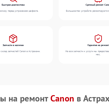
Быстрая диагностика
Срочный ремонт Can
ичину перед устранением дефекта.
Большинство устройств ремонтируются 
Запчасти в наличии
Гарантия на ремонт
 склад запчастей Canon в Астрахани.
На все запчасти и услуги мы предостав
мес.
ы на ремонт
Canon
в Астра