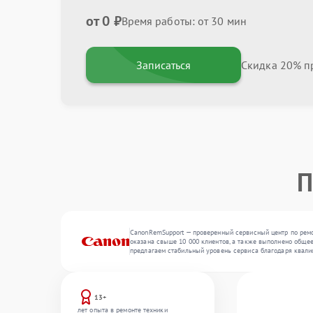
от 0 ₽
Время работы: от 30 мин
Записаться
Скидка 20% пр
П
CanonRemSupport — проверенный сервисный центр по ремо
оказана свыше 10 000 клиентов, а также выполнено общее
предлагаем стабильный уровень сервиса благодаря квали
13+
лет опыта в ремонте техники