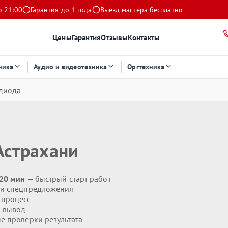
о 21:00
Гарантия до 1 года
Выезд мастера бесплатно
Цены
Гарантия
Отзывы
Контакты
ника
Аудио и видеотехника
Оргтехника
одиода
Астрахани
 20 мин
— быстрый старт работ
 и спецпредложения
 процесс
 вывод
 проверки результата