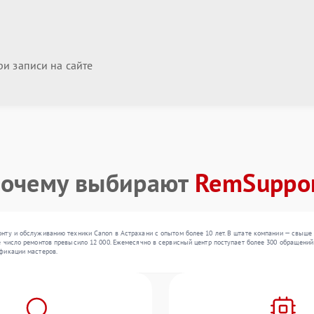
и записи на сайте
очему выбирают
RemSuppo
нту и обслуживанию техники Canon в Астрахани с опытом более 10 лет. В штате компании — свыш
 число ремонтов превысило 12 000. Ежемесячно в сервисный центр поступает более 300 обращений,
фикации мастеров.