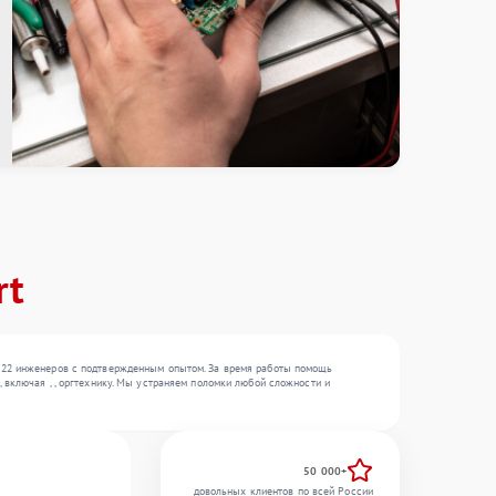
rt
е 22 инженеров с подтвержденным опытом. За время работы помощь
 включая , , оргтехнику. Мы устраняем поломки любой сложности и
50 000+
довольных клиентов по всей России