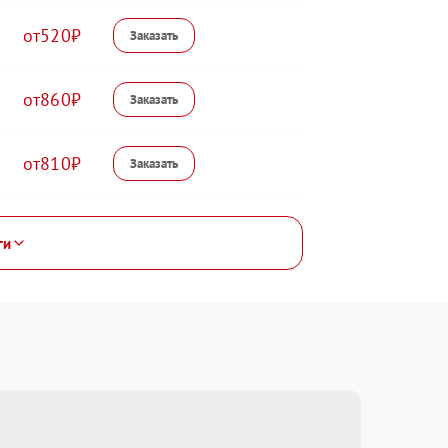
520
860
810
ги