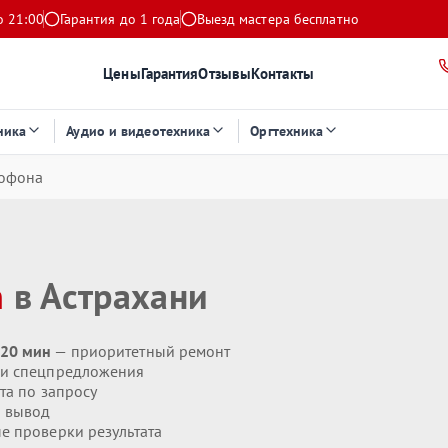
о 21:00
Гарантия до 1 года
Выезд мастера бесплатно
Цены
Гарантия
Отзывы
Контакты
ника
Аудио и видеотехника
Оргтехника
офона
n
в Астрахани
 20 мин
— приоритетный ремонт
 и спецпредложения
та по запросу
 вывод
 проверки результата