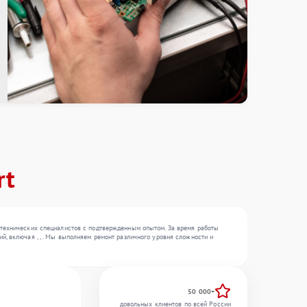
rt
 технических специалистов с подтвержденным опытом. За время работы
, включая , , . Мы выполняем ремонт различного уровня сложности и
50 000+
довольных клиентов по всей России