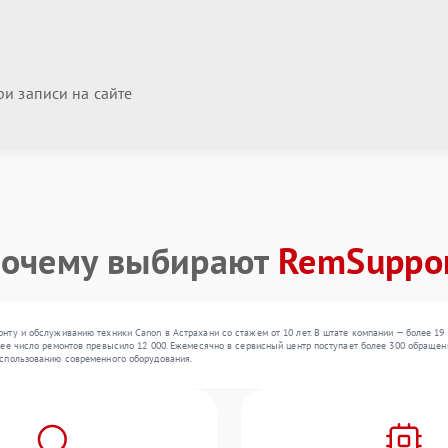
и записи на сайте
очему выбирают
RemSuppo
нту и обслуживанию техники Canon в Астрахани со стажем от 10 лет. В штате компании — более 19
ее число ремонтов превысило 12 000. Ежемесячно в сервисный центр поступает более 300 обращений
спользованию современного оборудования.