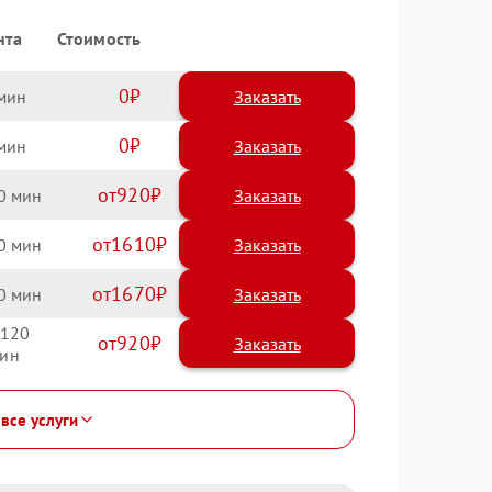
нта
Стоимость
0
Заказать
0
Заказать
920
0
1610
0
1670
0
120
920
 все услуги