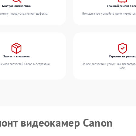
Быстрая диагностика
Срочный ремонт Can
ичину перед устранением дефекта.
Большинство устройств ремонтируются 
Запчасти в наличии
Гарантия на ремонт
 склад запчастей Canon в Астрахани.
На все запчасти и услуги мы предостав
мес.
монт видеокамер Canon