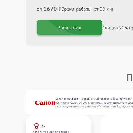
от 1670 ₽
Время работы: от 30 мин
Записаться
Скидка 20% пр
П
CanonRemSupport — современный сервисный центр по ремо
обслужено более 10 000 клиентов, а также выполнено общ
гарантируем высокое качество обслуживания благодаря и
13+
лет опыта в ремонте техники