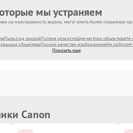
которые мы устраняем
жи на неисправность экрана, могут иметь более серьезные п
ив
Пыль под линзой
Потеря резкости
Шум мотора объектива
Не 
 крышка объектива
Плохое качество изображения
Не работает
Показать еще
ники Canon